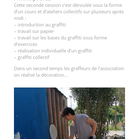
Cette seconde cession c’est déroulée sous la forme
d’un cours et d’ateliers collectifs sur plusieurs après
midi :
– introduction au graffiti
– travail sur papier
– travail sur les bases du graffiti sous forme
d’exercices
– réalisation individuelle d’un graffiti
– graffiti collectif
Dans un second temps les graffeurs de l’association
on réalisé la décoration…