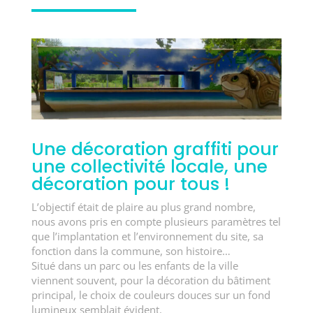
Une décoration graffiti pour
une collectivité locale, une
décoration pour tous !
L’objectif était de plaire au plus grand nombre,
nous avons pris en compte plusieurs paramètres tel
que l’implantation et l’environnement du site, sa
fonction dans la commune, son histoire…
Situé dans un parc ou les enfants de la ville
viennent souvent, pour la décoration du bâtiment
principal, le choix de couleurs douces sur un fond
lumineux semblait évident.