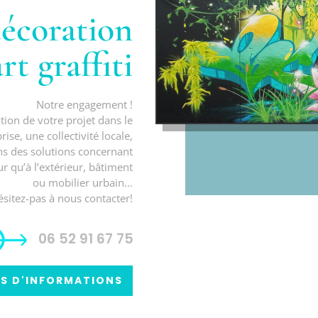
décoration
rt graffiti
Notre engagement !
ion de votre projet dans le
se, une collectivité locale,
ns des solutions concernant
ur qu’à l’extérieur, bâtiment
ou mobilier urbain…
ésitez-pas à nous contacter!
06 52 91 67 75
US D'INFORMATIONS