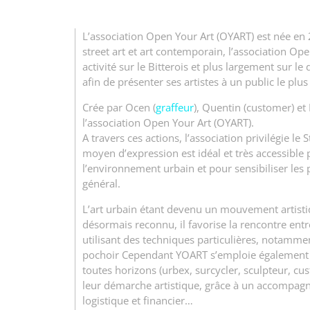
L’association Open Your Art (OYART) est née en 
street art et art contemporain, l’association Op
activité sur le Bitterois et plus largement sur l
afin de présenter ses artistes à un public le plu
Crée par Ocen (
graffeur
), Quentin (customer) et É
l’association Open Your Art (OYART).
A travers ces actions, l’association privilégie le 
moyen d’expression est idéal et très accessible 
l’environnement urbain et pour sensibiliser les 
général.
L’art urbain étant devenu un mouvement artisti
désormais reconnu, il favorise la rencontre entre
utilisant des techniques particulières, notamme
pochoir Cependant YOART s’emploie également à 
toutes horizons (urbex, surcycler, sculpteur, cus
leur démarche artistique, grâce à un accompagn
logistique et financier…