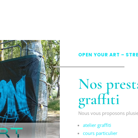
OPEN YOUR ART – STRE
Nos presta
graffiti
Nous vous proposons plusie
atelier graffiti
cours particulier