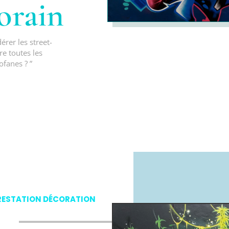
orain
érer les street-
e toutes les
ofanes ? ”
RESTATION DÉCORATION